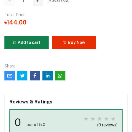
(
8
available)
Total Price
৳144.00
Add to cart
Buy Now
Share
Reviews & Ratings
0
out of 5.0
(0 reviews)