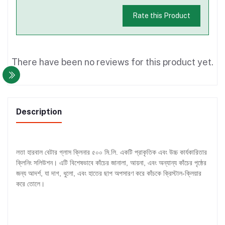
Rate this Product
There have been no reviews for this product yet.
Description
লতা হারবাল বেটার গ্লাস ক্লিনার ৫০০ মি.লি. একটি প্রাকৃতিক এবং উচ্চ কার্যকারিতার
ক্লিনিং সলিউশন। এটি বিশেষভাবে কাঁচের জানালা, আয়না, এবং অন্যান্য কাঁচের পৃষ্ঠের
জন্য আদর্শ, যা দাগ, ধুলো, এবং হাতের ছাপ অপসারণ করে কাঁচকে ক্রিস্টাল-ক্লিয়ার
করে তোলে।