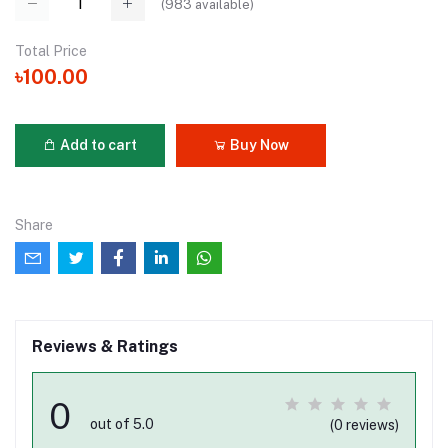
(
983
available)
Total Price
৳100.00
Add to cart
Buy Now
Share
Reviews & Ratings
0
out of 5.0
(0 reviews)