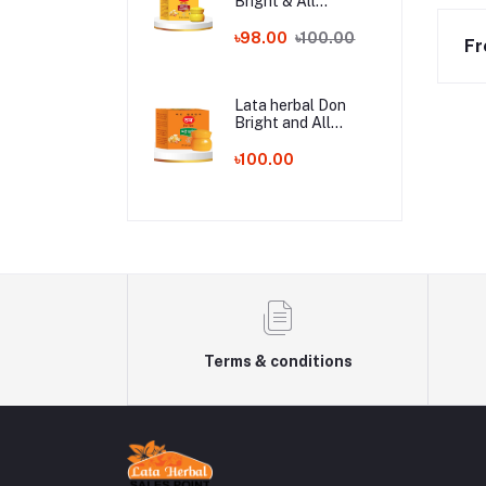
Bright & All
Whitening 12gm
৳98.00
৳100.00
Fr
Lata herbal Don
Bright and All
Whitening Skin
Cream 12gm
৳100.00
Terms & conditions