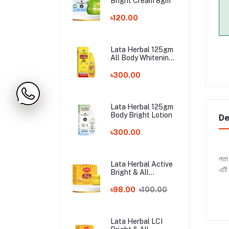
Bright Cream 8gm
৳120.00
Lata Herbal 125gm
All Body Whitening
Night Lotion
৳300.00
Lata Herbal 125gm
Body Bright Lotion
De
৳300.00
লতা 
Lata Herbal Active
এটি 
Bright & All
Whitening Cream 12
gm
৳98.00
৳100.00
Lata Herbal LCI