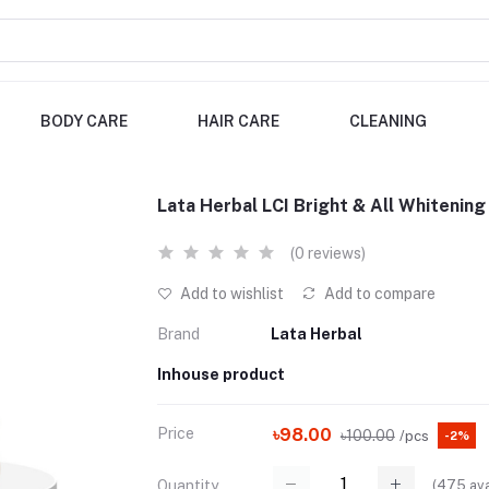
BODY CARE
HAIR CARE
CLEANING
Lata Herbal LCI Bright & All Whitenin
(0 reviews)
Add to wishlist
Add to compare
Brand
Lata Herbal
Inhouse product
Price
৳98.00
৳100.00
/pcs
-2%
(
475
ava
Quantity