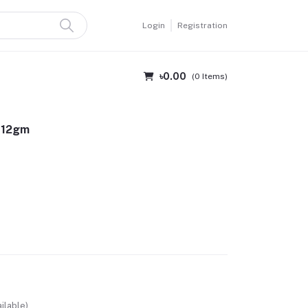
Login
Registration
৳0.00
(
0
Items)
g 12gm
ilable)